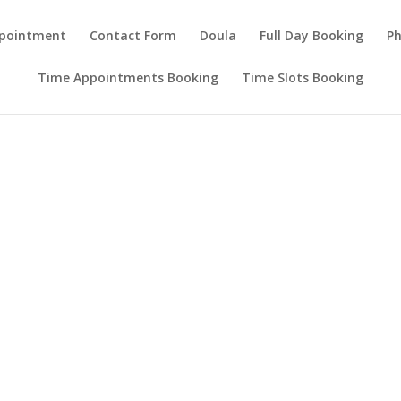
ppointment
Contact Form
Doula
Full Day Booking
Ph
Time Appointments Booking
Time Slots Booking
Te mettre en lumière